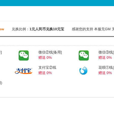
ew
兑换比例：
1元人民币兑换10元宝
感谢您的支持 本服无GM 
]
微信②线[备用]
微信③线[
赠送 0%
赠送 0%
支付宝②线
花呗①线(
赠送 0%
赠送 0%
)