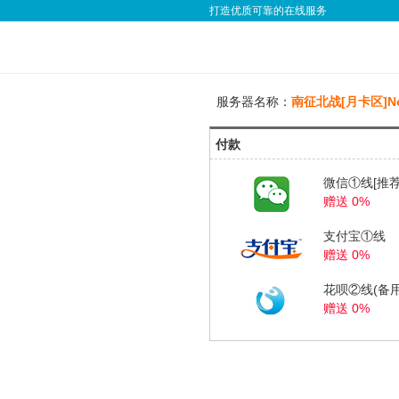
打造优质可靠的在线服务
服务器名称：
南征北战[月卡区]N
付款
微信①线[推荐
赠送 0%
支付宝①线
赠送 0%
花呗②线(备用
赠送 0%