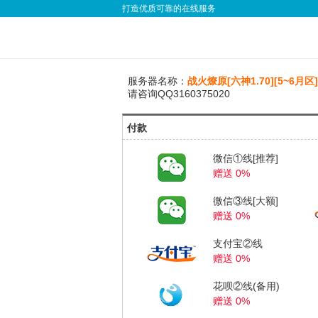
打造优质可靠的在线服务
服务器名称：
战火燎原[六神1.70][5~6月区]
请咨询QQ3160375020
付款
微信①线[推荐]
赠送 0%
微信③线[大额]
赠送 0%
支付宝②线
赠送 0%
花呗②线(备用)
赠送 0%