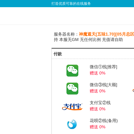
打造优质可靠的在线服务
服务器名称：
神魔遮天[五味1.70][05月总区
持 本服无GM 无任何比例 充值请自助
付款
微信①线[推荐]
赠送 0%
微信③线[大额]
赠送 0%
支付宝②线
赠送 0%
花呗②线(备用)
赠送 0%